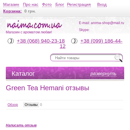
Магазин
Про нас
Фото
Блог
Регистрация
Вход
Корзина:
0 грн.
E-mail: aroma-shop@mail.ru
Skype:
Магазин с ароматом любви!
+38 (068) 940-23-18
+38 (099) 186-44-
12
Каталог
развернуть
Green Tea Hemani отзывы
Обзор
Отзывы
0
Написать отзыв