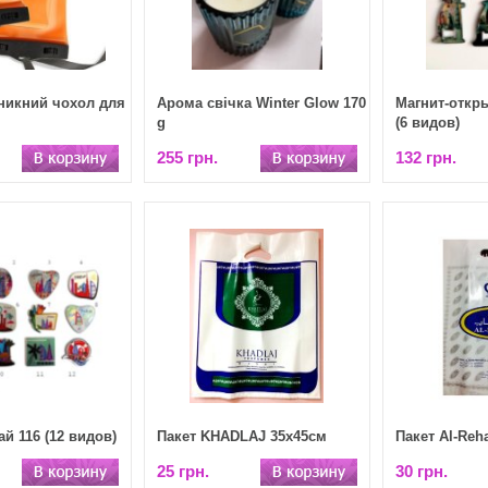
никний чохол для
Арома свічка Winter Glow 170
Магнит-откр
g
(6 видов)
255 грн.
132 грн.
й 116 (12 видов)
Пакет KHADLAJ 35х45см
Пакет Al-Reh
25 грн.
30 грн.