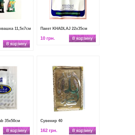
ывашка 11,5х7см
Пакет KHADLAJ 22х35см
10 грн.
ab 35х50см
Сувенир 40
162 грн.