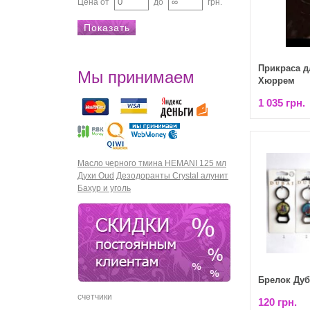
Цена от
до
грн.
Прикраса д
Мы принимаем
Хюррем
1 035 грн.
Масло черного тмина HEMANI 125 мл
Духи Oud
Дезодоранты Crystal алунит
Бахур и уголь
Брелок Дуб
счетчики
120 грн.