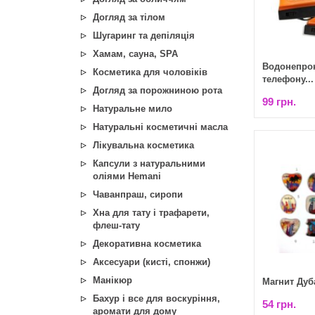
Догляд за тілом
Шугаринг та депіляція
Хамам, сауна, SPA
Водонепро
Косметика для чоловіків
телефону...
Догляд за порожниною рота
99 грн.
Натуральне мило
Натуральні косметичні масла
Лікувальна косметика
Капсули з натуральними
оліями Hemani
Чаванпраш, сиропи
Хна для тату і трафарети,
флеш-тату
Декоративна косметика
Аксесуари (кисті, спонжи)
Манікюр
Магнит Дуба
Бахур і все для воскуріння,
54 грн.
аромати для дому