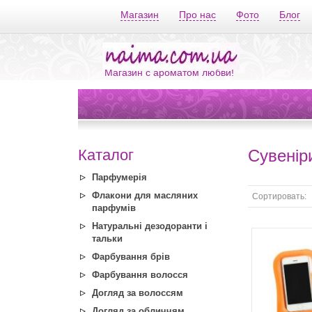
Магазин
Про нас
Фото
Блог
Магазин с ароматом любви!
Каталог
Сувенір
Парфумерія
Флакони для масляних
Сортировать:
парфумів
Натуральні дезодоранти і
тальки
Фарбування брів
Фарбування волосся
Догляд за волоссям
Догляд за обличчям