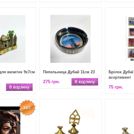
для визиток 9х7см
Пепельница Дубай 11см 23
Брілок Дубаї
асортимент
275 грн.
75 грн.