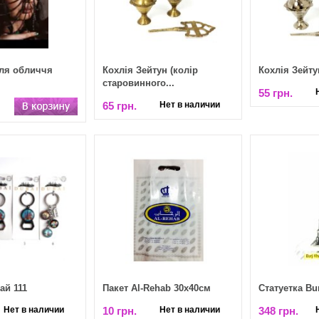
ля обличчя
Кохлія Зейтун (колір
Кохлія Зейтун
старовинного...
55 грн.
65 грн.
Нет в наличии
ай 111
Пакет Al-Rehab 30х40см
Статуетка Bur
Нет в наличии
10 грн.
Нет в наличии
348 грн.