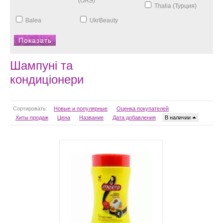
(ОАЭ)
Thalia (Турция)
Balea
UkrBeauty
Шампуні та
кондиціонери
Сортировать:
Новые и популярные
Оценка покупателей
Хиты продаж
Цена
Название
Дата добавления
В наличии