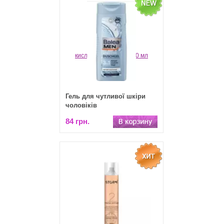
Гель для чутливої шкіри
чоловіків
84 грн.