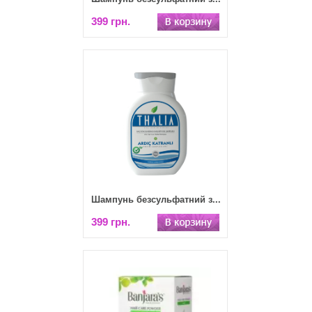
399 грн.
Шампунь безсульфатний з...
399 грн.