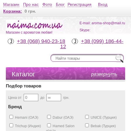
Магазин
Про нас
Фото
Блог
Регистрация
Вход
Корзина:
0 грн.
E-mail: aroma-shop@mail.ru
Skype:
Магазин с ароматом любви!
+38 (068) 940-23-18
+38 (099) 186-44-
12
Каталог
развернуть
Подбор товаров
Цена от
до
грн.
Бренд
Hemani (ОАЭ)
Dabur (ОАЭ)
UNICE (Турция)
Trichup (Индия)
Hamed Salon
Bebak (Турция)