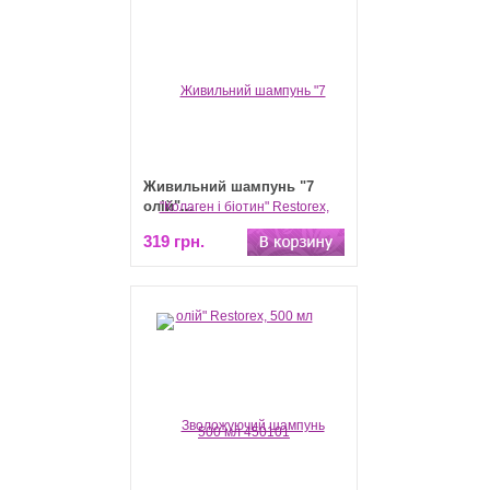
Живильний шампунь "7
олій"...
319 грн.