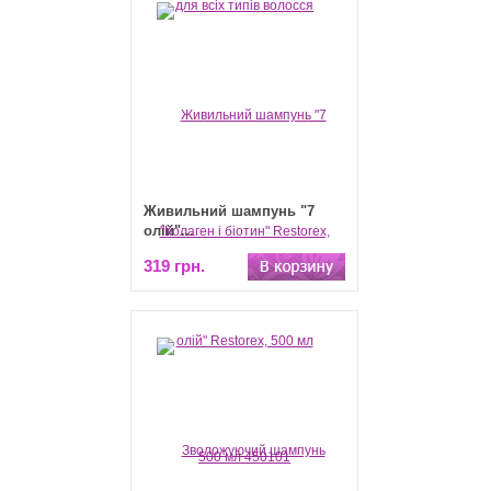
Живильний шампунь "7
олій"...
319 грн.