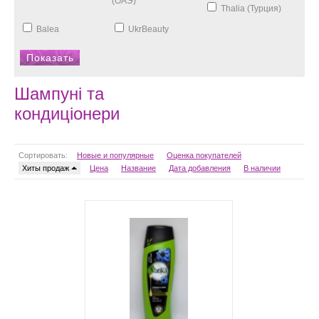
(ОАЭ)
Thalia (Турция)
Balea
UkrBeauty
Шампуні та
кондиціонери
Сортировать:
Новые и популярные
Оценка покупателей
Хиты продаж
Цена
Название
Дата добавления
В наличии