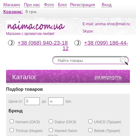
Магазин
Про нас
Фото
Блог
Регистрация
Вход
Корзина:
0 грн.
E-mail: aroma-shop@mail.ru
Skype:
Магазин с ароматом любви!
+38 (068) 940-23-18
+38 (099) 186-44-
12
Каталог
развернуть
Подбор товаров
Цена от
до
грн.
Бренд
Hemani (ОАЭ)
Dabur (ОАЭ)
UNICE (Турция)
Trichup (Индия)
Hamed Salon
Bebak (Турция)