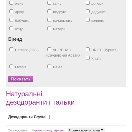
жене
сыну
дочери
другу
подруге
дедушке
бабушке
начальнику
коллеге
отцу
матери
Бренд
Hemani (ОАЭ)
AL-REHAB
UNICE (Турция)
(Саудовская Аравия)
Khalis
Livesta
Balea
Натуральні
дезодоранти і тальки
|
Дезодоранти Crystal
Сортировать:
Новые и популярные
Оценка покупателей