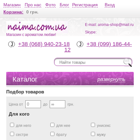
Магазин
Про нас
Фото
Блог
Регистрация
Вход
Корзина:
0 грн.
E-mail: aroma-shop@mail.ru
Skype:
Магазин с ароматом любви!
+38 (068) 940-23-18
+38 (099) 186-44-
12
Каталог
развернуть
Подбор товаров
Цена от
до
грн.
Для кого
для него
для нее
унисекс
сестре
брату
мужу