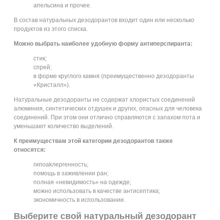
апельсина и прочее.
В состав натуральных дезодорантов входит один или несколько
продуктов из этого списка.
Можно выбрать наиболее удобную форму антиперспиранта:
стик;
спрей;
в форме круглого камня (преимущественно дезодоранты
«Кристалл»).
Натуральные дезодоранты не содержат хлористых соединений
алюминия, синтетических отдушек и других, опасных для человека
соединений. При этом они отлично справляются с запахом пота и
уменьшают количество выделений.
К преимуществам этой категории дезодорантов также
относятся:
гипоаkлергенность;
помощь в заживлении ран;
полная «невидимость» на одежде;
можно использовать в качестве антисептика;
экономичность в использовании.
Выберите свой натуральный дезодорант