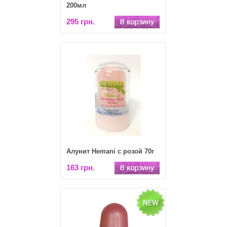
200мл
295 грн.
Алунит Hemani с розой 70г
163 грн.