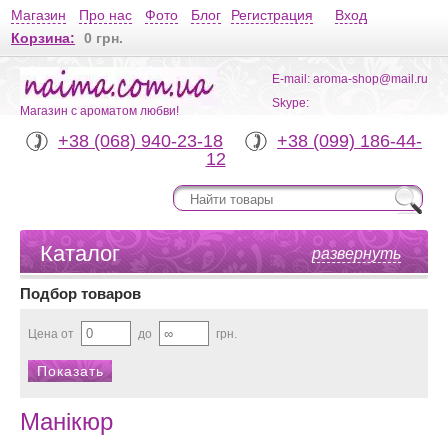
Магазин
Про нас
Фото
Блог
Регистрация
Вход
Корзина:
0 грн.
E-mail: aroma-shop@mail.ru
Skype:
Магазин с ароматом любви!
+38 (068) 940-23-18
+38 (099) 186-44-
12
Каталог
развернуть
Подбор товаров
Цена от
до
грн.
Манікюр