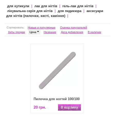
|
|
|
для кутикули
лак для нігтів
гель-лак для нігтів
|
|
лікувальна серія для нігтів
для педикюра
аксесуари
|
для нігтів (пилочки, кисті, каміння)
Сортировать:
Новые и популярные
Оценка покупателей
Хиты продаж
Цена
Название
Дата добавления
В наличии
Пилочка для ногтей 100/100
20 грн.