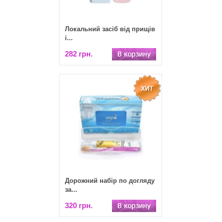
Локальний засіб від прищів
і...
282 грн.
Дорожний набір по догляду
за...
320 грн.