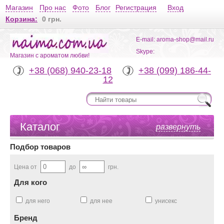
Магазин
Про нас
Фото
Блог
Регистрация
Вход
Корзина:
0 грн.
E-mail: aroma-shop@mail.ru
Skype:
Магазин с ароматом любви!
+38 (068) 940-23-18
+38 (099) 186-44-
12
Каталог
развернуть
Подбор товаров
Цена от
до
грн.
Для кого
для него
для нее
унисекс
Бренд