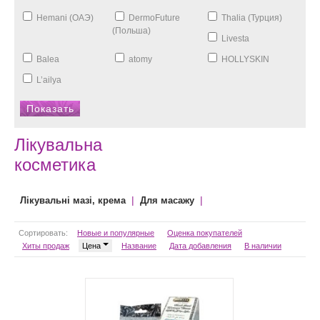
Hemani (ОАЭ)
DermoFuture
Thalia (Турция)
(Польша)
Livesta
Balea
atomy
HOLLYSKIN
L’ailya
Лікувальна
косметика
|
|
Лікувальні мазі, крема
Для масажу
Сортировать:
Новые и популярные
Оценка покупателей
Хиты продаж
Цена
Название
Дата добавления
В наличии