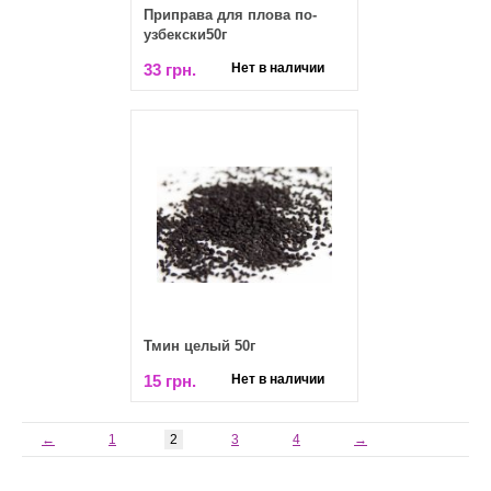
Приправа для плова по-
узбекски50г
33 грн.
Нет в наличии
Тмин целый 50г
15 грн.
Нет в наличии
←
1
2
3
4
→