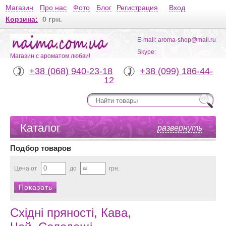
Магазин
Про нас
Фото
Блог
Регистрация
Вход
Корзина:
0 грн.
E-mail: aroma-shop@mail.ru
Skype:
Магазин с ароматом любви!
+38 (068) 940-23-18
+38 (099) 186-44-
12
Каталог
развернуть
Подбор товаров
Цена от
до
грн.
Східні пряності, Кава,