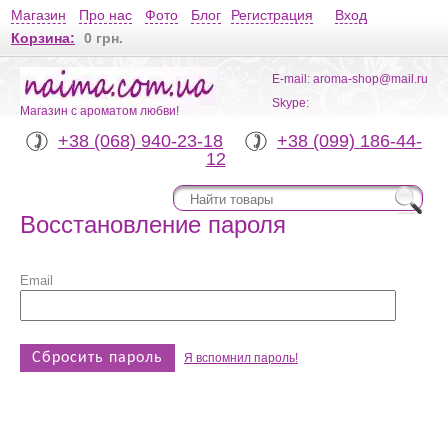
Магазин
Про нас
Фото
Блог
Регистрация
Вход
Корзина:
0 грн.
E-mail: aroma-shop@mail.ru
Skype:
Магазин с ароматом любви!
+38 (068) 940-23-18
+38 (099) 186-44-
12
Восстановление пароля
Email
Я вспомнил пароль!