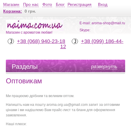
Магазин
Про нас
Фото
Блог
Регистрация
Вход
Корзина:
0 грн.
E-mail: aroma-shop@mail.ru
Skype:
Магазин с ароматом любви!
+38 (068) 940-23-18
+38 (099) 186-44-
12
Разделы
развернуть
Оптовикам
Ми працюємо дрібним та великим оптом.
Напишіть нам на пошту aroma.org.ua@gmail.com запит за оптовими
цінами і ми надішлемо Вам прайс-лист та бланк для оформлення
замовлення.
Наші плюси: