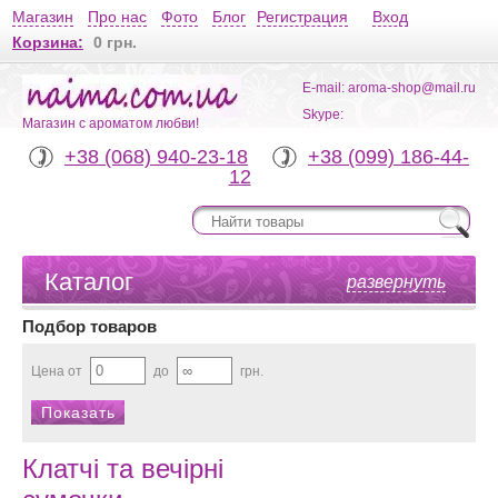
Магазин
Про нас
Фото
Блог
Регистрация
Вход
Корзина:
0 грн.
E-mail: aroma-shop@mail.ru
Skype:
Магазин с ароматом любви!
+38 (068) 940-23-18
+38 (099) 186-44-
12
Каталог
развернуть
Подбор товаров
Цена от
до
грн.
Клатчі та вечірні