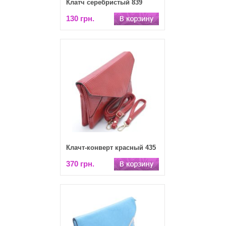
Клатч серебристый 839
130 грн.
Клачт-конверт красный 435
370 грн.