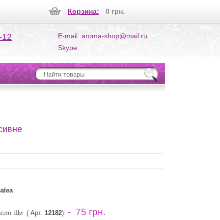
Корзина:
0 грн.
-12
E-mail: aroma-shop@mail.ru
Skype:
нсивне
alea
- 75 грн.
асло Ши
( Арт.
12182
)