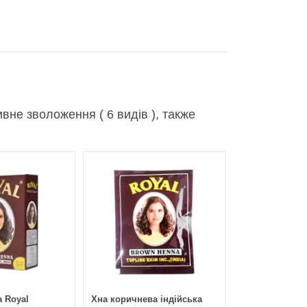
вне зволоження ( 6 видів ), также
а Royal
Хна коричнева індійська