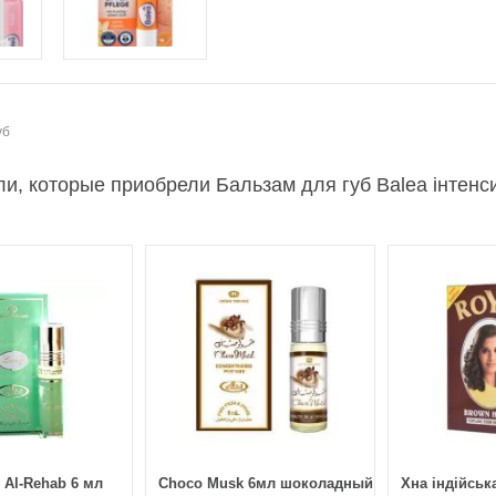
уб
и, которые приобрели Бальзам для губ Balea інтенси
 Al-Rehab 6 мл
Choco Musk 6мл шоколадный
Хна індійськ