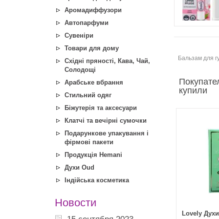
Аромадиффузори
Автопарфуми
Сувеніри
Товари для дому
Бальзам для г
Східні пряності, Кава, Чай,
Солодощі
Покупател
Арабське вбрання
купили
Стильний одяг
Біжутерія та аксесуари
Клатчі та вечірні сумочки
Подарункове упакування і
фірмові пакети
Продукція Hemani
Духи Oud
Індійська косметика
Новости
Lovely Духи