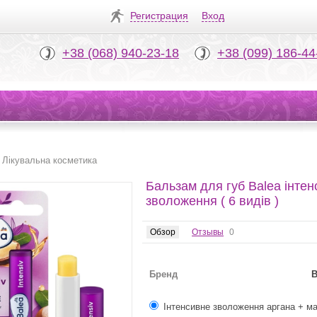
Регистрация
Вход
+38 (068) 940-23-18
+38 (099) 186-44
Лікувальна косметика
Бальзам для губ Balea інте
зволоження ( 6 видів )
Обзор
Отзывы
0
Бренд
B
Інтенсивне зволоження аргана + м