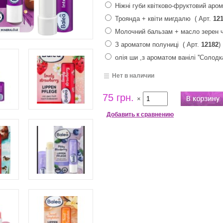
Ніжні губи квітково-фруктовий аро
Троянда + квіти мигдалю
( Арт.
12
Молочний бальзам + масло зерен ч
З ароматом полуниці
( Арт.
12182
олія ши ,з ароматом ванілі ''Солодк
Нет в наличии
75 грн.
×
Добавить к сравнению