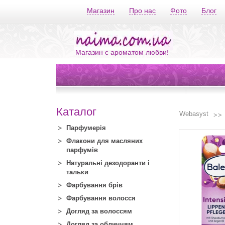
Магазин
Про нас
Фото
Блог
Магазин с ароматом любви!
Каталог
Webasyst
Парфумерія
Флакони для масляних
парфумів
Натуральні дезодоранти і
тальки
Фарбування брів
Фарбування волосся
Догляд за волоссям
Догляд за обличчям