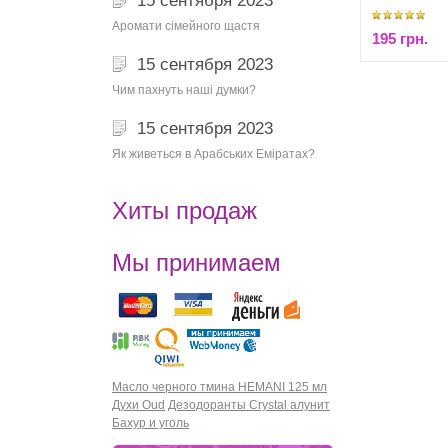
15 сентября 2023
Аромати сімейного щастя
195 грн.
15 сентября 2023
Чим пахнуть наші думки?
15 сентября 2023
Як живеться в Арабських Еміратах?
Хиты продаж
Мы принимаем
Масло черного тмина HEMANI 125 мл
Духи Oud
Дезодоранты Crystal алунит
Бахур и уголь