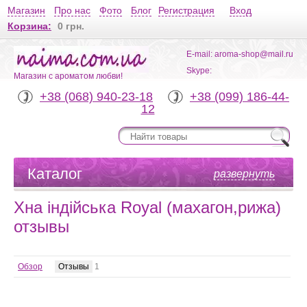
Магазин
Про нас
Фото
Блог
Регистрация
Вход
Корзина:
0 грн.
E-mail: aroma-shop@mail.ru
Skype:
Магазин с ароматом любви!
+38 (068) 940-23-18
+38 (099) 186-44-
12
Каталог
развернуть
Хна індійська Royal (махагон,рижа)
отзывы
Обзор
Отзывы
1