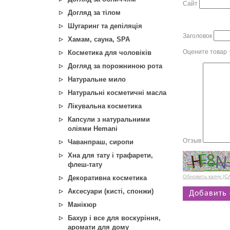
Сайт
Догляд за тілом
Шугаринг та депіляція
Заголовок
Хамам, сауна, SPA
Оцените товар
Косметика для чоловіків
Догляд за порожниною рота
Натуральне мило
Натуральні косметичні масла
Лікувальна косметика
Капсули з натуральними
оліями Hemani
Отзыв
Чаванпраш, сиропи
Хна для тату і трафарети,
флеш-тату
Обновить капчу (
Декоративна косметика
Аксесуари (кисті, спонжи)
Манікюр
Бахур і все для воскуріння,
аромати для дому