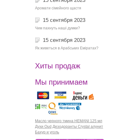
15 сентября 2023
Аромати сімейного щастя
15 сентября 2023
Чим пахнуть наші думки?
15 сентября 2023
Як живеться в Арабських Еміратах?
Хиты продаж
Мы принимаем
Масло черного тмина HEMANI 125 мл
Духи Oud
Дезодоранты Crystal алунит
Бахур и уголь