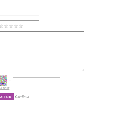
→
CAPTCHA)
Ctrl+Enter