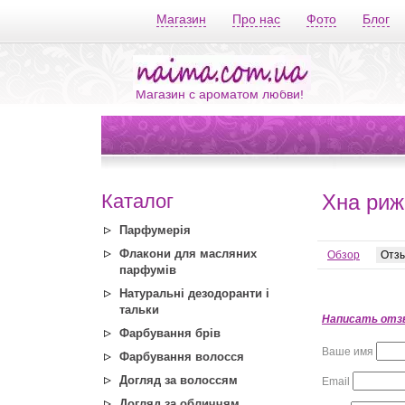
Магазин
Про нас
Фото
Блог
Магазин с ароматом любви!
Каталог
Хна риж
Парфумерія
Флакони для масляних
Обзор
Отз
парфумів
Натуральні дезодоранти і
тальки
Написать отз
Фарбування брів
Ваше имя
Фарбування волосся
Догляд за волоссям
Email
Догляд за обличчям