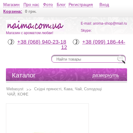
Магазин
Про нас
Фото
Блог
Регистрация
Вход
Корзина:
0 грн.
E-mail: aroma-shop@mail.ru
Skype:
Магазин с ароматом любви!
+38 (068) 940-23-18
+38 (099) 186-44-
12
Каталог
развернуть
Webasyst
Східні пряності, Кава, Чай, Солодощі
ЧАЙ, КОФЕ