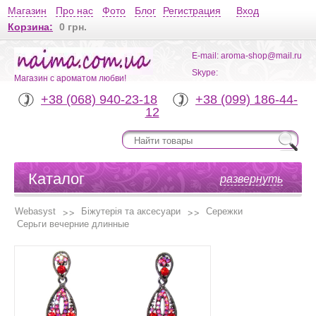
Магазин
Про нас
Фото
Блог
Регистрация
Вход
Корзина:
0 грн.
E-mail: aroma-shop@mail.ru
Skype:
Магазин с ароматом любви!
+38 (068) 940-23-18
+38 (099) 186-44-
12
Каталог
развернуть
Webasyst
Біжутерія та аксесуари
Сережки
Серьги вечерние длинные