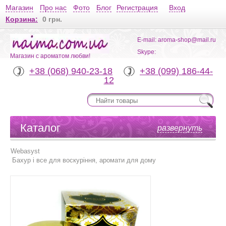
Магазин
Про нас
Фото
Блог
Регистрация
Вход
Корзина:
0 грн.
E-mail: aroma-shop@mail.ru
Skype:
Магазин с ароматом любви!
+38 (068) 940-23-18
+38 (099) 186-44-
12
Каталог
развернуть
Webasyst
Бахур і все для воскуріння, аромати для дому