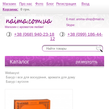
Магазин
Про нас
Фото
Блог
Регистрация
Вход
Корзина:
0 грн.
E-mail: aroma-shop@mail.ru
Skype:
Магазин с ароматом любви!
+38 (068) 940-23-18
+38 (099) 186-44-
12
Каталог
развернуть
Webasyst
Бахур і все для воскуріння, аромати для дому
Бахур і вугілля