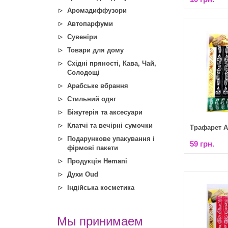
Аромадиффузори
Автопарфуми
Сувеніри
Товари для дому
Східні пряності, Кава, Чай,
Солодощі
Арабське вбрання
Стильний одяг
Біжутерія та аксесуари
Клатчі та вечірні сумочки
Трафарет А
Подарункове упакування і
59 грн.
фірмові пакети
Продукція Hemani
Духи Oud
Індійська косметика
Мы принимаем