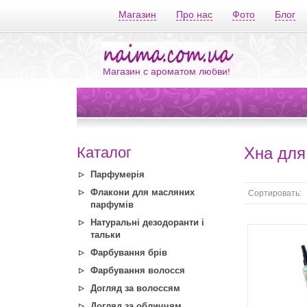
Магазин
Про нас
Фото
Блог
Магазин с ароматом любви!
Каталог
Хна для
Парфумерія
Флакони для масляних
Сортировать:
парфумів
Натуральні дезодоранти і
тальки
Фарбування брів
Фарбування волосся
Догляд за волоссям
Догляд за обличчям