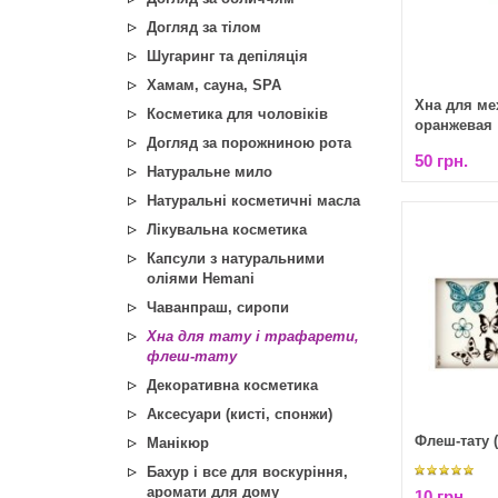
Догляд за тілом
Шугаринг та депіляція
Хамам, сауна, SPA
Хна для ме
Косметика для чоловіків
оранжевая
Догляд за порожниною рота
50 грн.
Натуральне мило
Натуральні косметичні масла
Лікувальна косметика
Капсули з натуральними
оліями Hemani
Чаванпраш, сиропи
Хна для тату і трафарети,
флеш-тату
Декоративна косметика
Аксесуари (кисті, спонжи)
Флеш-тату (
Манікюр
Бахур і все для воскуріння,
аромати для дому
10 грн.