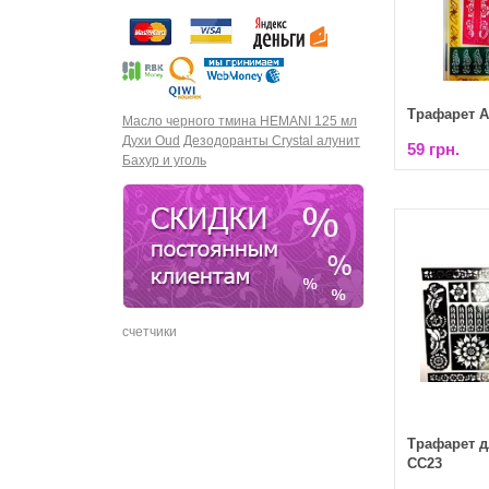
Трафарет А
Масло черного тмина HEMANI 125 мл
Духи Oud
Дезодоранты Crystal алунит
59 грн.
Бахур и уголь
счетчики
Трафарет д
СС23