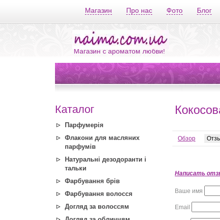
Магазин
Про нас
Фото
Блог
Магазин с ароматом любви!
Каталог
Кокосов
Парфумерія
Флакони для масляних
Обзор
Отз
парфумів
Натуральні дезодоранти і
тальки
Написать отз
Фарбування брів
Ваше имя
Фарбування волосся
Догляд за волоссям
Email
Догляд за обличчям