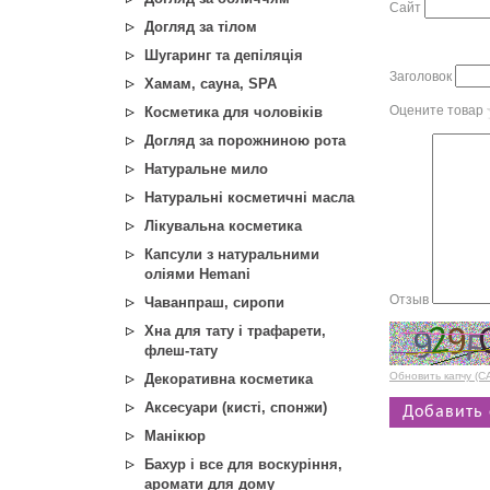
Сайт
Догляд за тілом
Шугаринг та депіляція
Заголовок
Хамам, сауна, SPA
Оцените товар
Косметика для чоловіків
Догляд за порожниною рота
Натуральне мило
Натуральні косметичні масла
Лікувальна косметика
Капсули з натуральними
оліями Hemani
Отзыв
Чаванпраш, сиропи
Хна для тату і трафарети,
флеш-тату
Обновить капчу (
Декоративна косметика
Аксесуари (кисті, спонжи)
Манікюр
Бахур і все для воскуріння,
аромати для дому