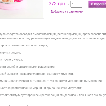
372 грн.
×
Добавить к сравнению
мула средства обладает омолаживающим, регенерирующим, противовоспалит
вает комплексное оздоравливающее воздействие, улучшая состояние эпидер
ыстровпитывающаяся консистенция;
 жирных следов;
 и ночного ухода;
летки влагой и витаминными веществами;
гревой сыпью и прыщами благодаря экстракту брусники;
амина С обеспечивает антиоксидантную защиту и устранение пигментации;
вечает за разглаживание морщин и придание коже упругости;
кстракт стимулирует процессы регенерации эпидермиса и повышает его тонус