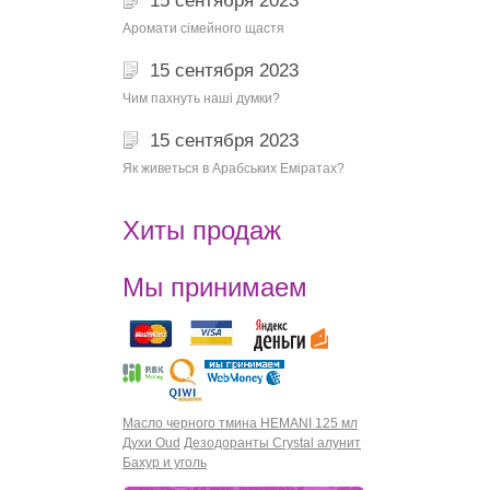
15 сентября 2023
Аромати сімейного щастя
15 сентября 2023
Чим пахнуть наші думки?
15 сентября 2023
Як живеться в Арабських Еміратах?
Хиты продаж
Мы принимаем
Масло черного тмина HEMANI 125 мл
Духи Oud
Дезодоранты Crystal алунит
Бахур и уголь