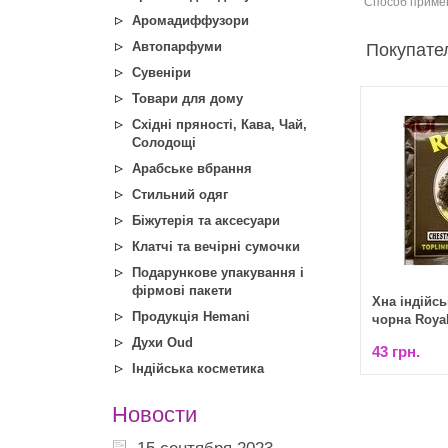
Способ примен
Аромадиффузори
Автопарфуми
Покупател
Сувеніри
Товари для дому
Східні пряності, Кава, Чай,
Солодощі
Арабське вбрання
Стильний одяг
Біжутерія та аксесуари
Клатчі та вечірні сумочки
Подарункове упакування і
фірмові пакети
Хна індійс
Продукція Hemani
чорна Royal
Духи Oud
43 грн.
Індійська косметика
Новости