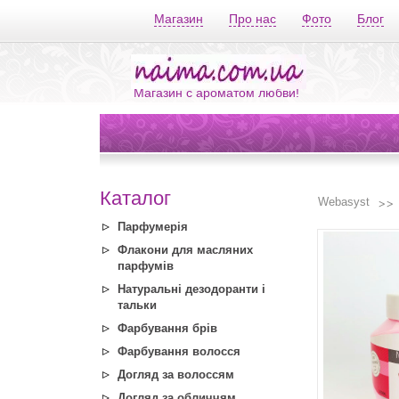
Магазин
Про нас
Фото
Блог
Магазин с ароматом любви!
Каталог
Webasyst
Парфумерія
Флакони для масляних
парфумів
Натуральні дезодоранти і
тальки
Фарбування брів
Фарбування волосся
Догляд за волоссям
Догляд за обличчям