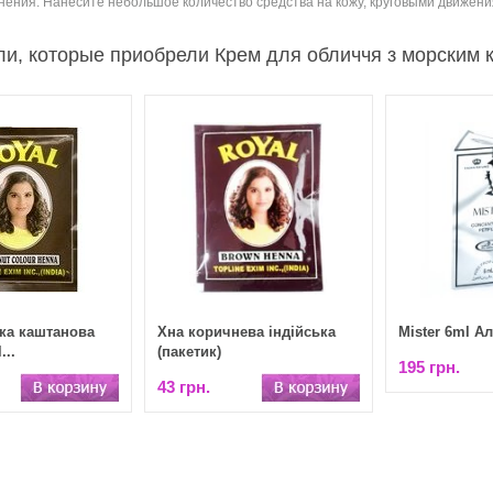
ения: Нанесите небольшое количество средства на кожу, круговыми движени
и, которые приобрели Крем для обличчя з морским к
ька каштанова
Хна коричнева індійська
Mister 6ml А
...
(пакетик)
195 грн.
43 грн.