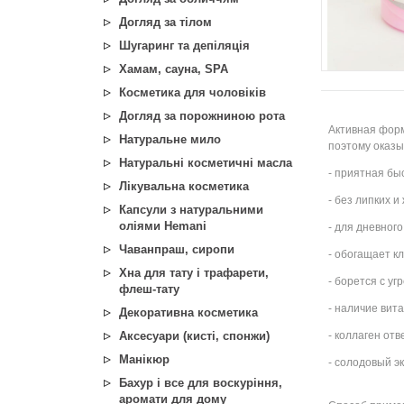
Догляд за тілом
Шугаринг та депіляція
Хамам, сауна, SPA
Косметика для чоловіків
Догляд за порожниною рота
Активная фор
Натуральне мило
поэтому оказы
Натуральні косметичні масла
- приятная б
Лікувальна косметика
- без липких и
Капсули з натуральними
оліями Hemani
- для дневного
Чаванпраш, сиропи
- обогащает к
Хна для тату і трафарети,
- борется с у
флеш-тату
- наличие вит
Декоративна косметика
Аксесуари (кисті, спонжи)
- коллаген от
Манікюр
- солодовый э
Бахур і все для воскуріння,
аромати для дому