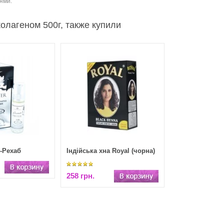
ями.
олагеном 500г, также купили
л-Рехаб
Індійська хна Royal (чорна)
258 грн.