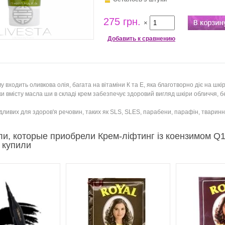
275 грн.
×
Добавить к сравнению
у входить оливкова олія, багата на вітаміни К та Е, яка благотворно діє на шкі
и вмісту масла ши в складі крем забезпечує здоровий вигляд шкіри обличчя, б
дливих для здоров'я речовин, таких як SLS, SLES, парабени, парафін, тваринни
ли, которые приобрели Крем-ліфтинг із коензимом Q
 купили