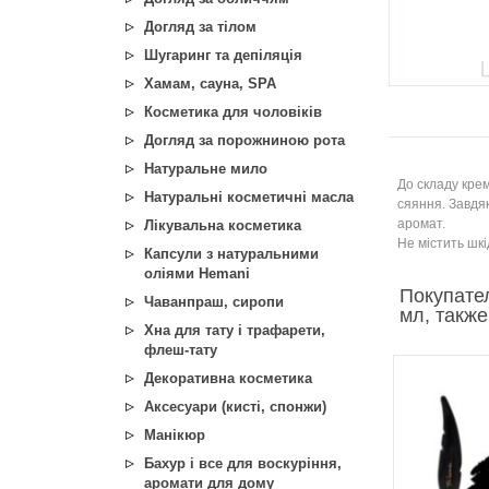
Догляд за тілом
Шугаринг та депіляція
Хамам, сауна, SPA
Косметика для чоловіків
Догляд за порожниною рота
Натуральне мило
До складу крем
Натуральні косметичні масла
сяяння. Завдяк
аромат.
Лікувальна косметика
Не містить шкі
Капсули з натуральними
оліями Hemani
Покупате
Чаванпраш, сиропи
мл, также
Хна для тату і трафарети,
флеш-тату
Декоративна косметика
Аксесуари (кисті, спонжи)
Манікюр
Бахур і все для воскуріння,
аромати для дому