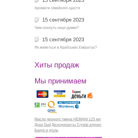
15 сентября 2023
Аромати сімейного щастя
15 сентября 2023
Чим пахнуть наші думки?
15 сентября 2023
Як живеться в Арабських Еміратах?
Хиты продаж
Мы принимаем
Масло черного тмина HEMANI 125 мл
Духи Oud
Дезодоранты Crystal алунит
Бахур и уголь