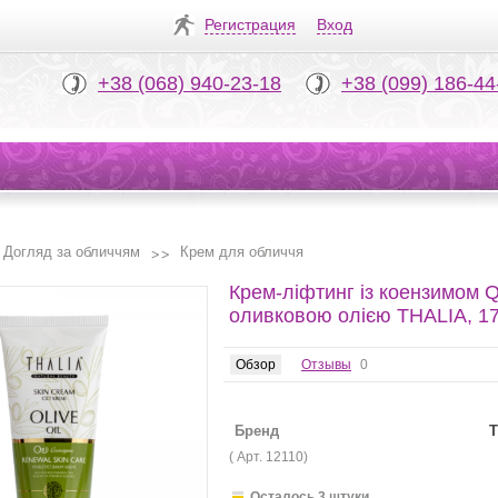
Регистрация
Вход
+38 (068) 940-23-18
+38 (099) 186-44
Догляд за обличчям
Крем для обличчя
Крем-ліфтинг із коензимом 
оливковою олією THALIA, 1
Обзор
Отзывы
0
Бренд
T
( Арт.
12110
)
Осталось 3 штуки