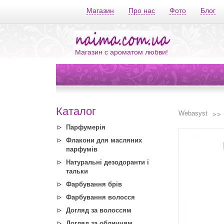
Магазин
Про нас
Фото
Блог
Магазин с ароматом любви!
Каталог
Webasyst
Парфумерія
Флакони для масляних
парфумів
Натуральні дезодоранти і
тальки
Фарбування брів
Фарбування волосся
Догляд за волоссям
Догляд за обличчям