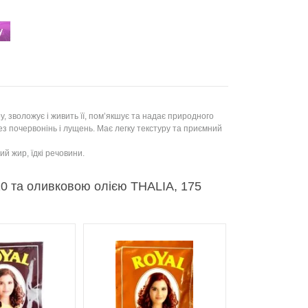
ру, зволожує і живить її, пом’якшує та надає природного
ез почервонінь і лущень. Має легку текстуру та приємний
й жир, їдкі речовини.
10 та оливковою олією THALIA, 175