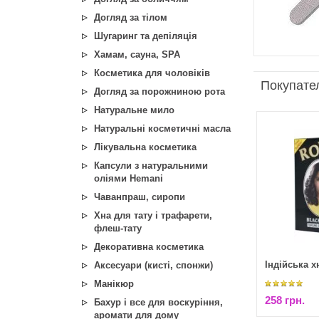
Догляд за тілом
Шугаринг та депіляція
Хамам, сауна, SPA
Косметика для чоловіків
Покупател
Догляд за порожниною рота
Натуральне мило
Натуральні косметичні масла
Лікувальна косметика
Капсули з натуральними
оліями Hemani
Чаванпраш, сиропи
Хна для тату і трафарети,
флеш-тату
Декоративна косметика
Індійська х
Аксесуари (кисті, спонжи)
Манікюр
258 грн.
Бахур і все для воскуріння,
аромати для дому