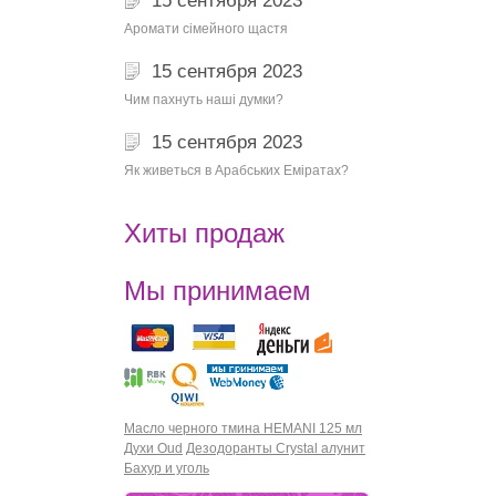
15 сентября 2023
Аромати сімейного щастя
15 сентября 2023
Чим пахнуть наші думки?
15 сентября 2023
Як живеться в Арабських Еміратах?
Хиты продаж
Мы принимаем
Масло черного тмина HEMANI 125 мл
Духи Oud
Дезодоранты Crystal алунит
Бахур и уголь