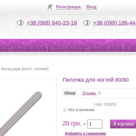
Регистрация
Вход
+38 (068) 940-23-18
+38 (099) 186-44
Аксесуари (кисті, спонжи)
Пилочка для ногтей 80/80
Обзор
Отзывы
0
( Арт.
10925
)
Нет в наличии
20 грн.
×
Добавить к сравнению