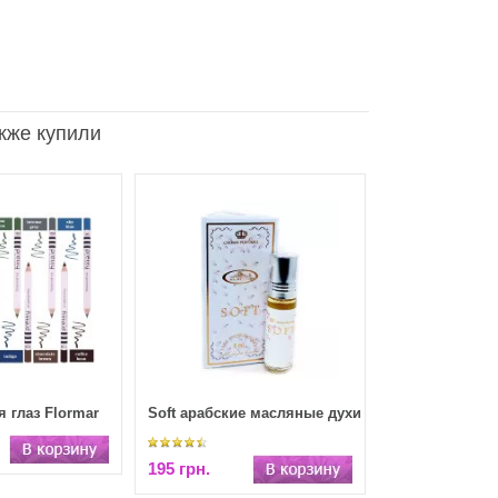
акже купили
 глаз Flormar
Soft арабские масляные духи
195 грн.