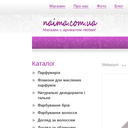
Магазин
Про нас
Фото
Блог
Магазин с ароматом любви!
Каталог
Webasyst
Парфумерія
Флакони для масляних
парфумів
Натуральні дезодоранти і
тальки
Фарбування брів
Фарбування волосся
Догляд за волоссям
Догляд за обличчям