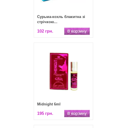
Сурьма-кохль блакитна зі
стрічкою...
102 грн.
Midnight 6ml
195 грн.