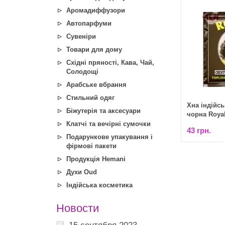
Аромадиффузори
Автопарфуми
Сувеніри
Товари для дому
Східні пряності, Кава, Чай,
Солодощі
Арабське вбрання
Стильний одяг
Хна індійс
Біжутерія та аксесуари
чорна Royal
Клатчі та вечірні сумочки
43 грн.
Подарункове упакування і
фірмові пакети
Продукція Hemani
Духи Oud
Індійська косметика
Новости