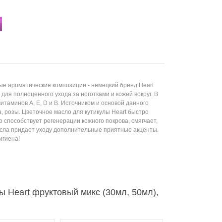
е ароматические композиции - немецкий бренд Heart
для полноценного ухода за ноготками и кожей вокруг. В
таминов А, Е, D и В. Источником и основой данного
 розы. Цветочное масло для кутикулы Heart быстро
 способствует регенерации кожного покрова, смягчает,
асла придает уходу дополнительные приятные акценты.
игиена!
ы Heart фруктовый микс (30мл, 50мл),