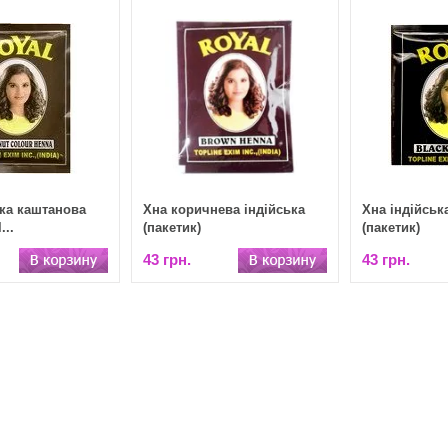
ька каштанова
Хна коричнева індійська
Хна індійськ
...
(пакетик)
(пакетик)
43 грн.
43 грн.