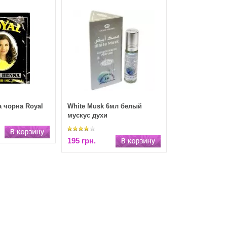
а чорна Royal
White Musk 6мл белый
мускус духи
195 грн.