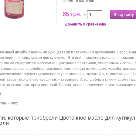
Нет в наличии
65 грн.
×
Добавить к сравнению
ченный дизайн с нежными сухоцветами в стеклянном флакончике и волшебны
ою новую линейку масел для кутикулы. Эти нейл-продукты идеально подходят 
го масла содержится высокая концентрация протеинов, минеральных солей, ви
средства стала целебная масляная композиция из миндаля, жожоба, персика,
обеспечивает эффект мгновенного увлажнения и глубокой витаминизации. Оно
епятствует появлению трещинок и заусенцев. А волшебный тонкий аромат м
ектован аппликатором-пипеткой. Бесконтактное нанесение и максимальная г
й
товый микс
ли, которые приобрели Цветочное масло для кутикул
пили