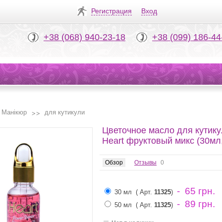
Регистрация
Вход
+38 (068) 940-23-18
+38 (099) 186-44
Манікюр
для кутикули
Цветочное масло для кутик
Heart фруктовый микс (30мл
Обзор
Отзывы
0
- 65 грн.
30 мл
( Арт.
11325
)
- 89 грн.
50 мл
( Арт.
11325
)