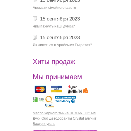
15 сентября 2023
Аромати сімейного щастя
15 сентября 2023
Чим пахнуть наші думки?
15 сентября 2023
Як живеться в Арабських Еміратах?
Хиты продаж
Мы принимаем
Масло черного тмина HEMANI 125 мл
Духи Oud
Дезодоранты Crystal алунит
Бахур и уголь