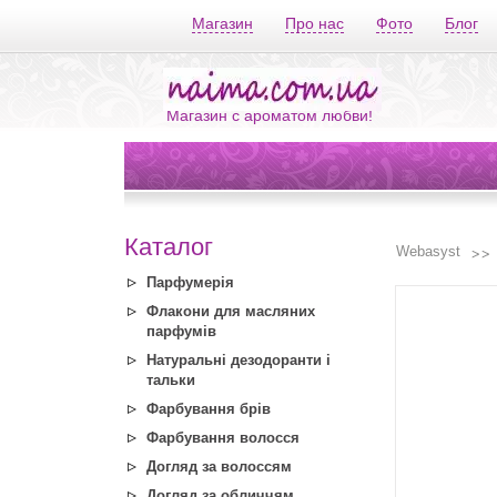
Магазин
Про нас
Фото
Блог
Магазин с ароматом любви!
Каталог
Webasyst
Парфумерія
Флакони для масляних
парфумів
Натуральні дезодоранти і
тальки
Фарбування брів
Фарбування волосся
Догляд за волоссям
Догляд за обличчям