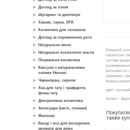
Догляд за тілом
Шугаринг та депіляція
Хамам, сауна, SPA
Косметика для чоловіків
Догляд за порожниною рота
Натуральне мило
Изящный, утон
Натуральні косметичні масла
презентует св
Лікувальна косметика
составе каждо
ухаживающего 
Капсули з натуральними
впитывается, 
оліями Hemani
заживляет, пр
Чаванпраш, сиропи
Флакон укомпл
Хна для тату і трафарети,
Цвет - розовы
флеш-тату
Аромат - фрук
Декоративна косметика
Аксесуари (кисті, спонжи)
Покупате
Манікюр
также ку
Бахур і все для воскуріння,
аромати для дому