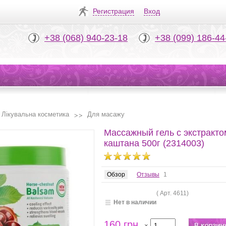
Регистрация
Вход
+38 (068) 940-23-18
+38 (099) 186-44
Лікувальна косметика
Для масажу
Массажный гель с экстракто
каштана 500г (2314003)
Обзор
Отзывы
1
( Арт.
4611
)
Нет в наличии
160 грн.
×