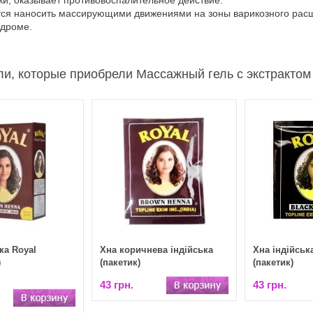
жи, оказывает противовоспалительное действие.
ся наносить массирующими движениями на зоны варикозного расши
ндроме.
и, которые приобрели Массажный гель с экстрактом 
ка Royal
Хна коричнева індійська
Хна індійськ
)
(пакетик)
(пакетик)
43 грн.
43 грн.