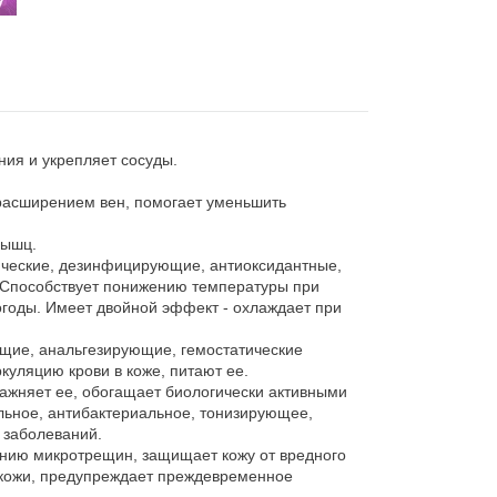
ия и укрепляет сосуды.
 расширением вен, помогает уменьшить
мышц.
ические, дезинфицирующие, антиоксидантные,
Способствует понижению температуры при
огоды. Имеет двойной эффект - охлаждает при
ющие, анальгезирующие, гемостатические
куляцию крови в коже, питают ее.
ажняет ее, обогащает биологически активными
льное, антибактериальное, тонизирующее,
 заболеваний.
лению микротрещин, защищает кожу от вредного
 кожи, предупреждает преждевременное