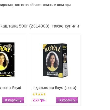
рения, также на область спины и шеи при
каштана 500г (2314003), также купили
а чорна Royal
Індійська хна Royal (чорна)
258 грн.