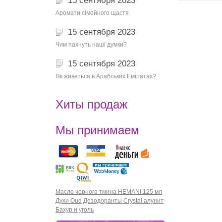
15 сентября 2023
Аромати сімейного щастя
15 сентября 2023
Чим пахнуть наші думки?
15 сентября 2023
Як живеться в Арабських Еміратах?
Хиты продаж
Мы принимаем
Масло черного тмина HEMANI 125 мл
Духи Oud
Дезодоранты Crystal алунит
Бахур и уголь