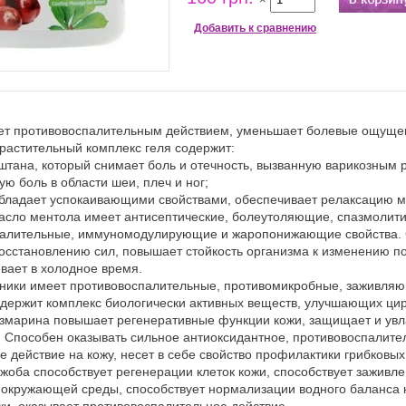
Добавить к сравнению
ет противовоспалительным действием, уменьшает болевые ощущен
растительный комплекс геля содержит:
каштана, который снимает боль и отечность, вызванную варикозным
ю боль в области шеи, плеч и ног;
обладает успокаивающими свойствами, обеспечивает релаксацию 
асло ментола имеет антисептические, болеутоляющие, спазмолит
палительные, иммуномодулирующие и жаропонижающие свойства. 
восстановлению сил, повышает стойкость организма к изменению п
евает в холодное время.
арники имеет противовоспалительные, противомикробные, заживля
одержит комплекс биологически активных веществ, улучшающих цир
розмарина повышает регенеративные функции кожи, защищает и увл
 Способен оказывать сильное антиоксидантное, противовоспалите
 действие на кожу, несет в себе свойство профилактики грибковых
жожоба способствует регенерации клеток кожи, способствует зажив
 окружающей среды, способствует нормализации водного баланса