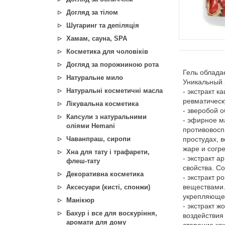
Догляд за тілом
Шугаринг та депіляція
Хамам, сауна, SPA
Косметика для чоловіків
Догляд за порожниною рота
Гель облада
Натуральне мило
Уникальный 
Натуральні косметичні масла
- экстракт 
ревматическу
Лікувальна косметика
- зверобой 
Капсули з натуральними
- эфирное м
оліями Hemani
противовос
Чаванпраш, сиропи
простудах, 
жаре и согр
Хна для тату і трафарети,
- экстракт 
флеш-тату
свойства. C
Декоративна косметика
- экстракт 
веществами.
Аксесуари (кисті, спонжи)
укрепляющее
Манікюр
- экстракт 
Бахур і все для воскуріння,
воздействия
аромати для дому