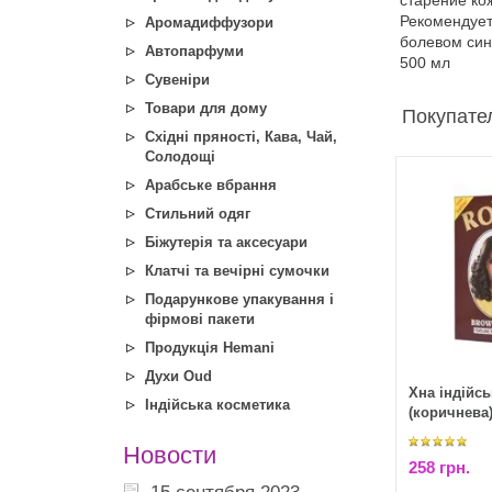
старение ко
Рекомендует
Аромадиффузори
болевом си
Автопарфуми
500 мл
Сувеніри
Товари для дому
Покупател
Східні пряності, Кава, Чай,
Солодощі
Арабське вбрання
Стильний одяг
Біжутерія та аксесуари
Клатчі та вечірні сумочки
Подарункове упакування і
фірмові пакети
Продукція Hemani
Духи Oud
Хна індійсь
Індійська косметика
(коричнева
Новости
258 грн.