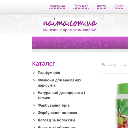
Магазин
Про нас
Фото
Блог
Магазин с ароматом любви!
Каталог
Webasyst
Парфумерія
Флакони для масляних
парфумів
Натуральні дезодоранти і
тальки
Фарбування брів
Фарбування волосся
Догляд за волоссям
Догляд за обличчям