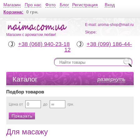
Магазин
Про нас
Фото
Блог
Регистрация
Вход
Корзина:
0 грн.
E-mail: aroma-shop@mail.ru
Skype:
Магазин с ароматом любви!
+38 (068) 940-23-18
+38 (099) 186-44-
12
Каталог
развернуть
Подбор товаров
Цена от
до
грн.
Для масажу