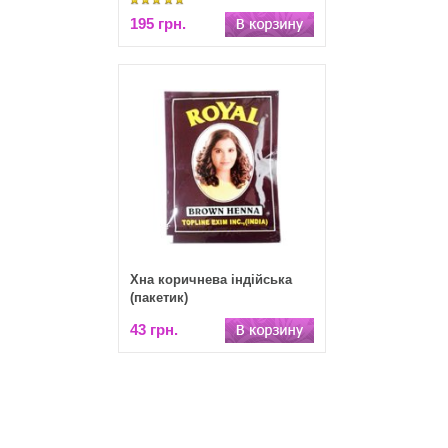
195 грн.
Хна коричнева індійська
(пакетик)
43 грн.