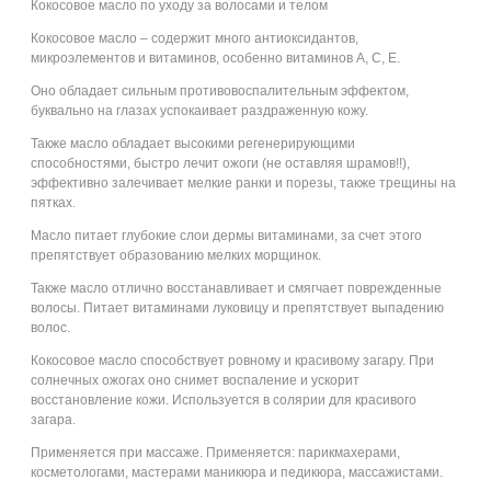
Кокосовое масло по уходу за волосами и телом
Кокосовое масло – содержит много антиоксидантов,
микроэлементов и витаминов, особенно витаминов А, С, Е.
Оно обладает сильным противовоспалительным эффектом,
буквально на глазах успокаивает раздраженную кожу.
Также масло обладает высокими регенерирующими
способностями, быстро лечит ожоги (не оставляя шрамов!!),
эффективно залечивает мелкие ранки и порезы, также трещины на
пятках.
Масло питает глубокие слои дермы витаминами, за счет этого
препятствует образованию мелких морщинок.
Также масло отлично восстанавливает и смягчает поврежденные
волосы. Питает витаминами луковицу и препятствует выпадению
волос.
Кокосовое масло способствует ровному и красивому загару. При
солнечных ожогах оно снимет воспаление и ускорит
восстановление кожи. Используется в солярии для красивого
загара.
Применяется при массаже. Применяется: парикмахерами,
косметологами, мастерами маникюра и педикюра, массажистами.