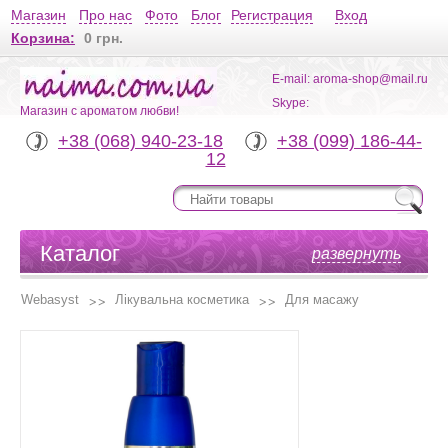
Магазин
Про нас
Фото
Блог
Регистрация
Вход
Корзина:
0 грн.
E-mail: aroma-shop@mail.ru
Skype:
Магазин с ароматом любви!
+38 (068) 940-23-18
+38 (099) 186-44-
12
Каталог
развернуть
Webasyst
Лікувальна косметика
Для масажу