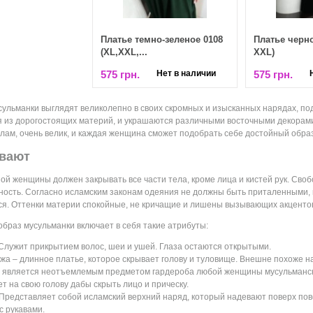
Платье темно-зеленое 0108
Платье черно
(XL,XXL,...
XXL)
575 грн.
Нет в наличии
575 грн.
ульманки выглядят великолепно в своих скромных и изысканных нарядах, п
 из дорогостоящих материй, и украшаются различными восточными декорами
лам, очень велик, и каждая женщина сможет подобрать себе достойный образ
ывают
ой женщины должен закрывать все части тела, кроме лица и кистей рук. Сво
ность. Согласно исламским законам одеяния не должны быть приталенными, 
я. Оттенки материи спокойные, не кричащие и лишены вызывающих акценто
образ мусульманки включает в себя такие атрибуты:
Служит прикрытием волос, шеи и ушей. Глаза остаются открытыми.
а – длинное платье, которое скрывает голову и туловище. Внешне похоже на
 является неотъемлемым предметом гардероба любой женщины мусульманско
т на свою голову дабы скрыть лицо и прическу.
 Представляет собой исламский верхний наряд, который надевают поверх пов
с рукавами.