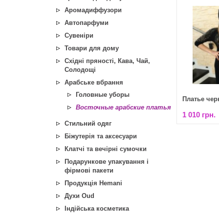
Аромадиффузори
Автопарфуми
Сувеніри
Товари для дому
Східні пряності, Кава, Чай,
Солодощі
Арабське вбрання
Головные уборы
Платье черн
Восточные арабские платья
1 010 грн.
Стильний одяг
Біжутерія та аксесуари
Клатчі та вечірні сумочки
Подарункове упакування і
фірмові пакети
Продукція Hemani
Духи Oud
Індійська косметика