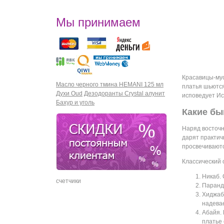
Мы принимаем
Красавицы-мус
Масло черного тмина HEMANI 125 мл
платья шьются
Духи Oud
Дезодоранты Crystal алунит
исповедует Ис
Бахур и уголь
Какие б
Наряд восточн
дарят практич
просвечиваютс
Классический 
Никаб. 
счетчики
Парандж
Хиджаб
надевае
Абайя.
платье 