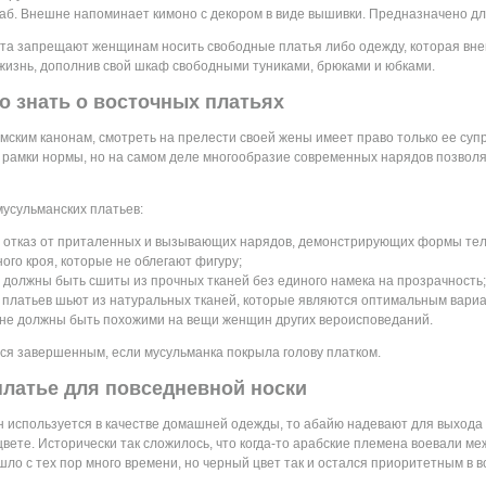
аб. Внешне напоминает кимоно с декором в виде вышивки. Предназначено д
а запрещают женщинам носить свободные платья либо одежду, которая вне
изнь, дополнив свой шкаф свободными туниками, брюками и юбками.
о знать о восточных платьях
мским канонам, смотреть на прелести своей жены имеет право только ее супр
рамки нормы, но на самом деле многообразие современных нарядов позволя
усульманских платьев:
 отказ от приталенных и вызывающих нарядов, демонстрирующих формы тела
ого кроя, которые не облегают фигуру;
 должны быть сшиты из прочных тканей без единого намека на прозрачность;
 платьев шьют из натуральных тканей, которые являются оптимальным вариа
 не должны быть похожими на вещи женщин других вероисповеданий.
ся завершенным, если мусульманка покрыла голову платком.
платье для повседневной носки
 используется в качестве домашней одежды, то абайю надевают для выхода 
цвете. Исторически так сложилось, что когда-то арабские племена воевали 
шло с тех пор много времени, но черный цвет так и остался приоритетным в 