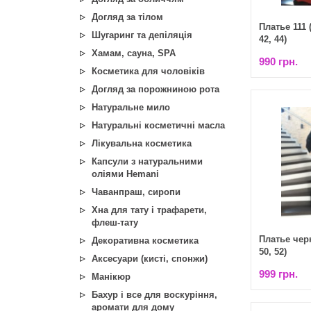
Догляд за тілом
Платье 111 
Шугаринг та депіляція
42, 44)
Хамам, сауна, SPA
990 грн.
Косметика для чоловіків
Догляд за порожниною рота
Натуральне мило
Натуральні косметичні масла
Лікувальна косметика
Капсули з натуральними
оліями Hemani
Чаванпраш, сиропи
Хна для тату і трафарети,
флеш-тату
Платье черн
Декоративна косметика
50, 52)
Аксесуари (кисті, спонжи)
999 грн.
Манікюр
Бахур і все для воскуріння,
аромати для дому