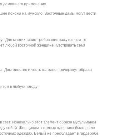
ля домашнего применения.
шне похожа на мужскую. Восточные дамы могут вести
уг. Для многих такие требования кажутся чем-то
ет любой восточной женщине чувствовать себя
. Достоинство и честь выгодно подчеркнут образы
нтом в любую погоду;
в свет. Изначально этот элемент образа мусульманки
между собой. Женщинам в темных одеяниях было легче
восточных одеждах. Белый же преобладает в гардеробе