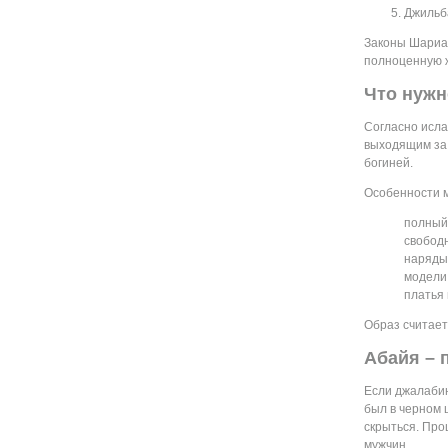
Джильб
Законы Шариат
полноценную ж
Что нужн
Согласно исла
выходящим за 
богиней.
Особенности м
полный
свободн
наряды
модели
платья
Образ считает
Абайя – 
Если джалабин
был в черном 
скрыться. Про
мужчин.