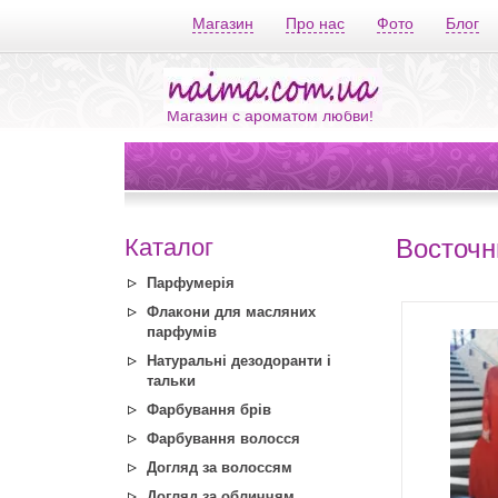
Магазин
Про нас
Фото
Блог
Магазин с ароматом любви!
Каталог
Восточн
Парфумерія
Флакони для масляних
парфумів
Натуральні дезодоранти і
тальки
Фарбування брів
Фарбування волосся
Догляд за волоссям
Догляд за обличчям