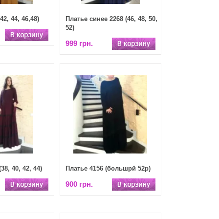
42, 44, 46,48)
Платье синее 2268 (46, 48, 50,
52)
999 грн.
8, 40, 42, 44)
Платье 4156 (большрй 52р)
900 грн.