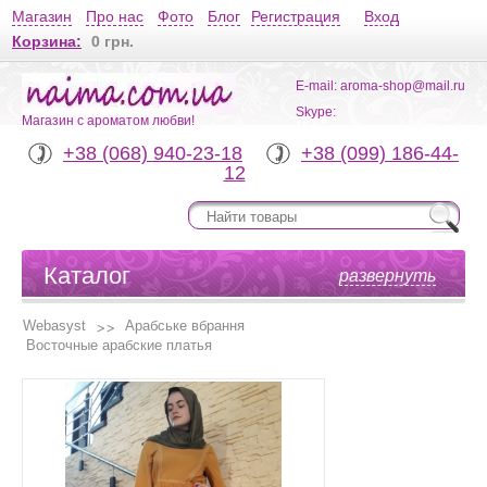
Магазин
Про нас
Фото
Блог
Регистрация
Вход
Корзина:
0 грн.
E-mail: aroma-shop@mail.ru
Skype:
Магазин с ароматом любви!
+38 (068) 940-23-18
+38 (099) 186-44-
12
Каталог
развернуть
Webasyst
Арабське вбрання
Восточные арабские платья