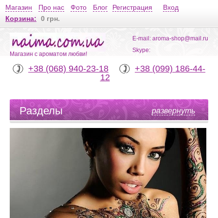
Магазин
Про нас
Фото
Блог
Регистрация
Вход
Корзина:
0 грн.
E-mail: aroma-shop@mail.ru
Skype:
Магазин с ароматом любви!
+38 (068) 940-23-18
+38 (099) 186-44-
12
Разделы
развернуть