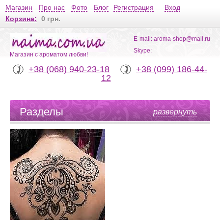
Магазин
Про нас
Фото
Блог
Регистрация
Вход
Корзина:
0 грн.
E-mail: aroma-shop@mail.ru
Skype:
Магазин с ароматом любви!
+38 (068) 940-23-18
+38 (099) 186-44-
12
Разделы
развернуть